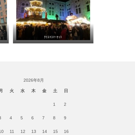
ｸﾘｽﾏｽﾏｰｹｯﾄ
2026年8月
月
火
水
木
金
土
日
1
2
3
4
5
6
7
8
9
10
11
12
13
14
15
16