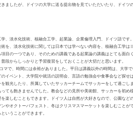
だきましたが、ドイツの大学に送る提出物を見ていただいたり、ドイツ
学、淡水化技術、核融合工学、起業論、企業倫理入門、ドイツ語です。
技術を、淡水化技術に関しては日本では学べない内容を、核融合工学は
る項目の一つであり、そのための講義である起業論の講義はとても面白
普段からしっかりと予習復習をしておくことが大切だと思います。
コマで、時間には余裕がありました。平日は講義以外の時間は、大学で
どのイベント、大学院や就活の説明会、言語の勉強会や食事会など探せ
を観光したり、所属していたサッカーチームでサッカーをして過ごしま
あっても飽きませんでした。教会などの見所や美術館、サッカーを初め
理を楽しむこともできます。ドイツ人は自然が大好きなので、公園など
デンやオクトーバフェスト、冬はクリスマスマーケットを楽しむことが
るということができます。