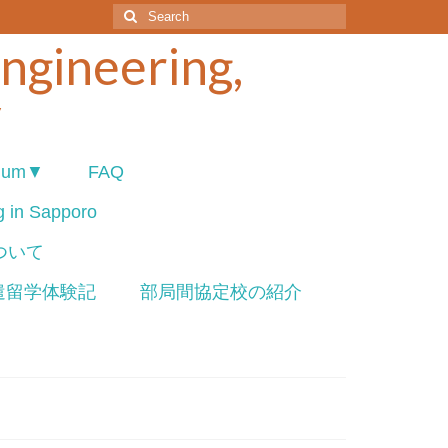
Search
for:
Engineering,
y
ium▼
FAQ
ng in Sapporo
について
遣留学体験記
部局間協定校の紹介