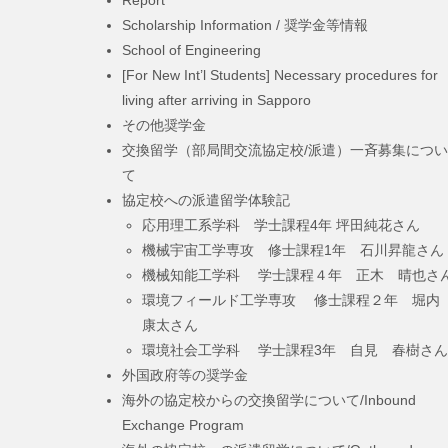
Report
Scholarship Information / 奨学金等情報
School of Engineering
[For New Int’l Students] Necessary procedures for
living after arriving in Sapporo
その他奨学金
交換留学（部局間交流協定校/派遣）一斉募集につい
て
協定校への派遣留学体験記
応用理工系学科 学士課程4年 坪田純花さん
機械宇宙工学専攻 修士課程1年 石川昇龍さん
機械知能工学科 学士課程４年 正木 晴也さ
環境フィールド工学専攻 修士課程２年 堀
康太さん
環境社会工学科 学士課程3年 自見 春樹さん
外国政府等の奨学金
海外の協定校からの交換留学について/Inbound
Exchange Program