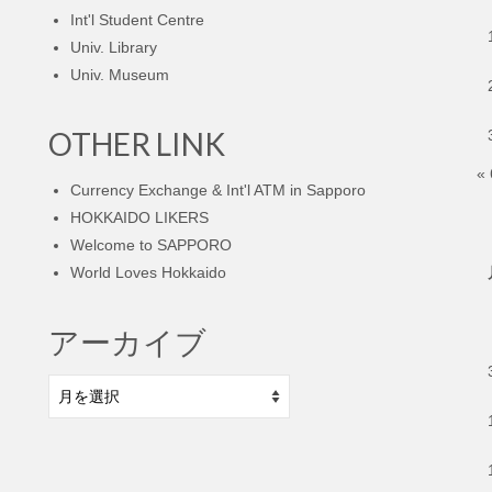
Int'l Student Centre
Univ. Library
Univ. Museum
OTHER LINK
«
Currency Exchange & Int'l ATM in Sapporo
HOKKAIDO LIKERS
Welcome to SAPPORO
World Loves Hokkaido
アーカイブ
ア
ー
カ
イ