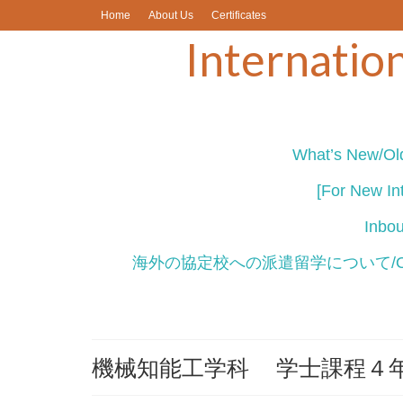
Home
About Us
Certificates
Internation
What’s New/Old
[For New Int
Inb
海外の協定校への派遣留学について/Outbou
機械知能工学科 学士課程４