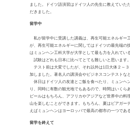
ました。ドイツ語演習はドイツ人の先生に教えていた
だきました。
留学中
私が留学中に受講した講義は、再生可能エネルギー工
が、再生可能エネルギーに関してはドイツの最先端の
はミュンヘン工科大学が大学として最も力を入れてい
試験はどれも日本に比べてとても難しいと思います。
テスト前は大変でしたが、それ以外は1日大体２～３
加しました。著名人の講演会やビジネスコンテストな
休日はドイツ人の友達とご飯を食べたり、ミュンヘン
り、同時に有数の観光地でもあるので、時間はいくら
ビールはもちろん、アフリカやアジアなど世界中の料
山を楽しむことができます。もちろん、夏はビアガー
えばミュンヘンはヨーロッパで最高の都市の一つであ
留学を終えて