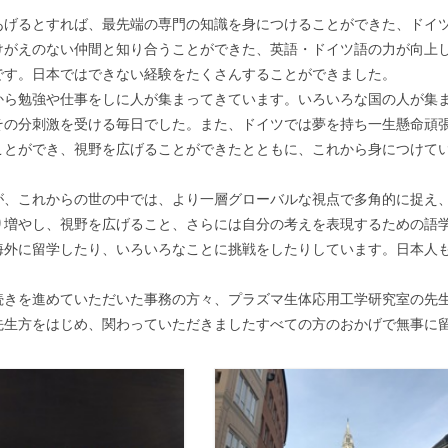
げるとすれば、最先端の専門の知識を身につけることができた、ドイツ
けがえのない仲間と知り合うことができた、英語・ドイツ語の力が向上
です。日本ではできない経験をたくさんすることができました。
ら勉強や仕事をしに人が集まってきています。いろいろな国の人が集ま
その分刺激を受ける毎日でした。また、ドイツでは夢を持ち一生懸命頑
ことができ、視野を広げることができたとともに、これから身につけて
、これからの世の中では、より一層グローバルな視点で多角的に捉え、
り増やし、視野を広げること、さらには自分の考えを表現するための語
海外に留学したり、いろいろなことに挑戦をしたりしています。日本人
きを進めていただいた事務の方々、プラズマ生体応用工学研究室の先生
先生方をはじめ、関わっていただきましたすべての方のおかげで無事に