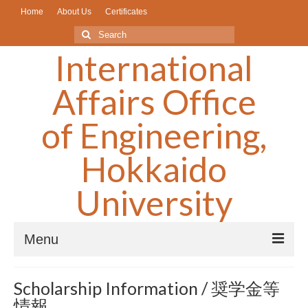
Home
About Us
Certificates
Search
for:
International
Affairs Office
of Engineering,
Hokkaido
University
Menu
What’s New/Older Articless▼
Scholarship Information / 奨学金等
情報
Scholarships/奨学金▼