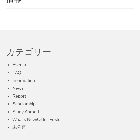
Symposium▼
FAQ
[For New Int’l Students] Necessary procedures for living
after arriving in Sapporo
Inbound Exchange Program/海外の協定校からの交換留
カテゴリー
学について
Events
海外の協定校への派遣留学について/Outbound Exchange
Program
FAQ
Information
部局間協定校への派遣留学体験記
News
部局間協定校の紹介
Report
Scholarship
交換留学（部局間交流協定校/派遣）一斉募集について
Study Abroad
What's New/Older Posts
未分類