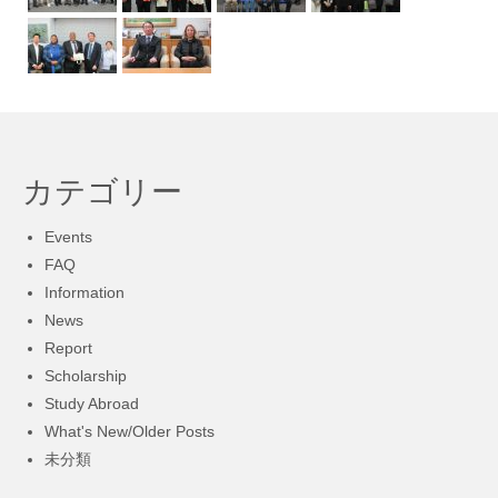
カテゴリー
Events
FAQ
Information
News
Report
Scholarship
Study Abroad
What's New/Older Posts
未分類