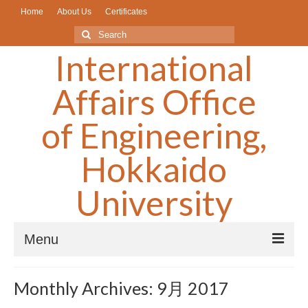
Home
About Us
Certificates
Search
for:
International
Affairs Office
of Engineering,
Hokkaido
University
Menu
What’s New/Older Articless▼
Monthly Archives: 9月 2017
Scholarships/奨学金▼