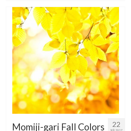
Symposium▼
FAQ
[For New Int’l Students] Necessary procedures for living
after arriving in Sapporo
Inbound Exchange Program/海外の協定校からの交換留
学について
海外の協定校への派遣留学について/Outbound Exchange
Program
部局間協定校への派遣留学体験記
部局間協定校の紹介
交換留学（部局間交流協定校/派遣）一斉募集について
22
Momiji-gari Fall Colors
9月 2017