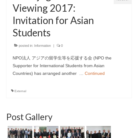
Viewing 2017:
Invitation for Asian
Students
posted in:
Information
|
0
NPO法人 アジアの留学生等を応援する会 (NPO the
Supporter for International Students from Asian
Countries) has arranged another …
Continued
External
Post Gallery