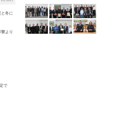
6月 2021
夏と冬に
影響より
定で