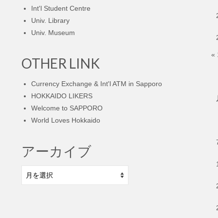
Int'l Student Centre
Univ. Library
Univ. Museum
«
OTHER LINK
Currency Exchange & Int'l ATM in Sapporo
HOKKAIDO LIKERS
Welcome to SAPPORO
World Loves Hokkaido
アーカイブ
ア
ー
カ
イ