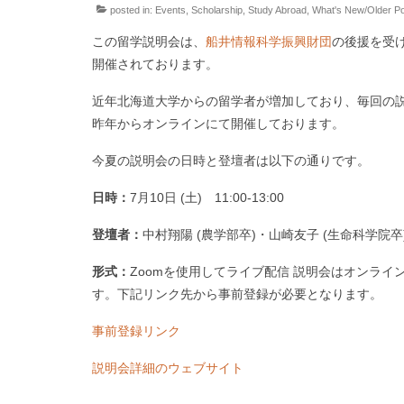
posted in:
Events
,
Scholarship
,
Study Abroad
,
What's New/Older P
この留学説明会は、
船井情報科学振興財団
の後援を受
開催されております。
近年北海道大学からの留学者が増加しており、毎回の
昨年からオンラインにて開催しております。
今夏の説明会の日時と登壇者は以下の通りです。
日時：
7月10日 (土) 11:00-13:00
登壇者：
中村翔陽 (農学部卒)・山崎友子 (生命科学院卒
形式：
Zoomを使用してライブ配信 説明会はオンライ
す。下記リンク先から事前登録が必要となります。
事前登録リンク
説明会詳細のウェブサイト