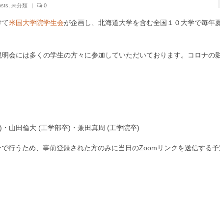
osts
,
未分類
|
0
けて
米国大学院学生会
が企画し、北海道大学を含む全国１０大学で毎年
説明会には多くの学生の方々に参加していただいております。コロナの
)・山田倫大 (工学部卒)・兼田真周 (工学院卒)
ンで行うため、事前登録された方のみに当日のZoomリンクを送信する予