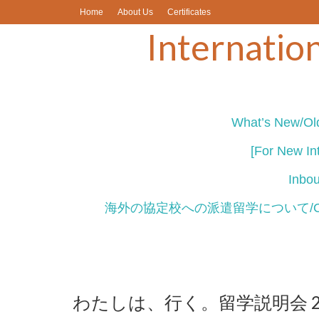
Home
About Us
Certificates
Internation
What’s New/Old
[For New Int
Inb
海外の協定校への派遣留学について/Outbou
わたしは、行く。留学説明会 