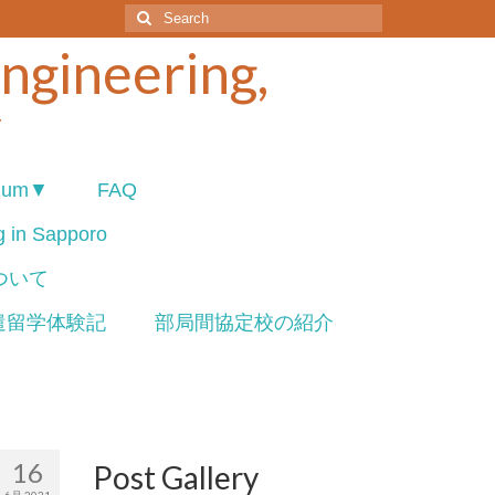
Search
for:
Engineering,
y
ium▼
FAQ
ng in Sapporo
について
遣留学体験記
部局間協定校の紹介
16
Post Gallery