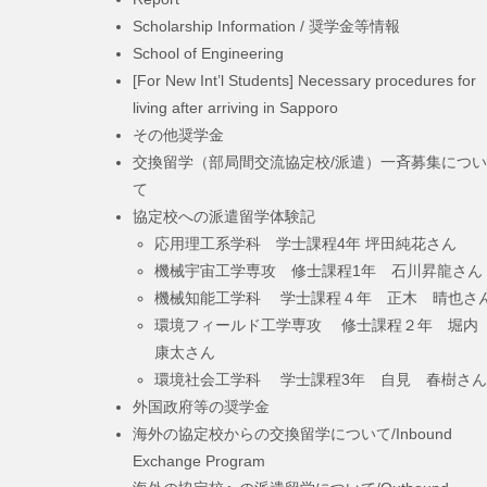
Scholarship Information / 奨学金等情報
School of Engineering
[For New Int’l Students] Necessary procedures for
living after arriving in Sapporo
その他奨学金
交換留学（部局間交流協定校/派遣）一斉募集につい
て
協定校への派遣留学体験記
応用理工系学科 学士課程4年 坪田純花さん
機械宇宙工学専攻 修士課程1年 石川昇龍さん
機械知能工学科 学士課程４年 正木 晴也さ
環境フィールド工学専攻 修士課程２年 堀
康太さん
環境社会工学科 学士課程3年 自見 春樹さん
外国政府等の奨学金
海外の協定校からの交換留学について/Inbound
Exchange Program