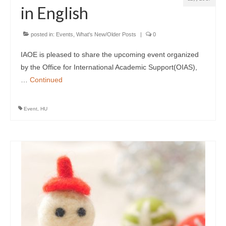
in English
posted in:
Events
,
What's New/Older Posts
|
0
IAOE is pleased to share the upcoming event organized
by the Office for International Academic Support(OIAS),
…
Continued
Event
,
HU