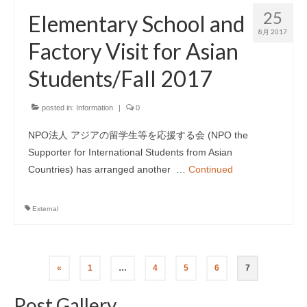
25
Elementary School and
8月 2017
Factory Visit for Asian
Students/Fall 2017
posted in:
Information
|
0
NPO法人 アジアの留学生等を応援する会 (NPO the
Supporter for International Students from Asian
Countries) has arranged another …
Continued
External
投
«
1
…
4
5
6
7
稿
Post Gallery