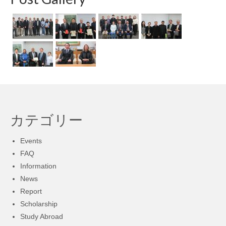
の
ペ
ー
ジ
送
り
カテゴリー
Events
FAQ
Information
News
Report
Scholarship
Study Abroad