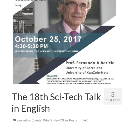
3
The 18th Sci-Tech Talk
10月 2017
in English
posted in:
Events
,
What's New/Older Posts
|
0