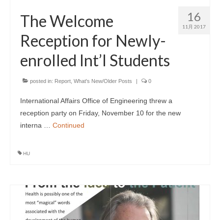
16
The Welcome
11月 2017
Reception for Newly-
enrolled Int’l Students
posted in:
Report
,
What's New/Older Posts
|
0
International Affairs Office of Engineering threw a
reception party on Friday, November 10 for the new
interna …
Continued
HU