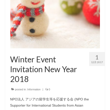
1
Winter Event
12月 2017
Invitation New Year
2018
posted in:
Information
|
0
NPO法人 アジアの留学生等を応援する会 (NPO the
Supporter for International Students from Asian