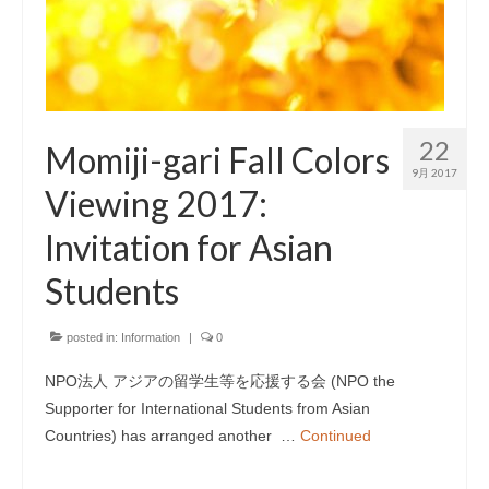
22
Momiji-gari Fall Colors
9月 2017
Viewing 2017:
Invitation for Asian
Students
posted in:
Information
|
0
NPO法人 アジアの留学生等を応援する会 (NPO the
Supporter for International Students from Asian
Countries) has arranged another …
Continued