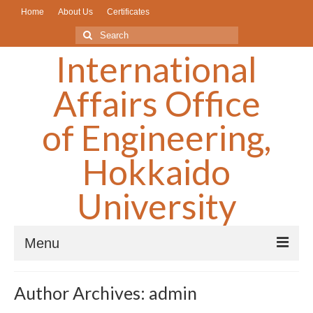
Home
About Us
Certificates
Search
for:
International
Affairs Office
of Engineering,
Hokkaido
University
Menu
What’s New/Older Articless▼
Author Archives: admin
Scholarships/奨学金▼