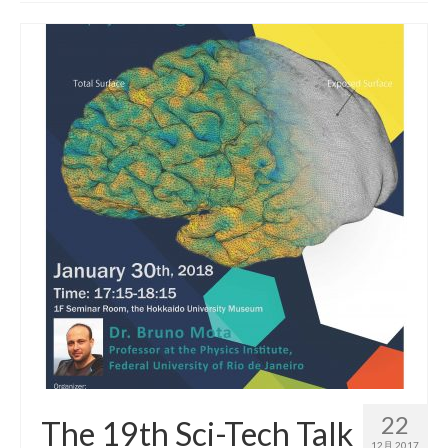
Symposium▼
FAQ
[For New Int’l Students] Necessary procedures for living
after arriving in Sapporo
Inbound Exchange Program/海外の協定校からの交換留
学について
海外の協定校への派遣留学について/Outbound Exchange
Program
部局間協定校への派遣留学体験記
部局間協定校の紹介
交換留学（部局間交流協定校/派遣）一斉募集について
22
The 19th Sci-Tech Talk
12月 2017